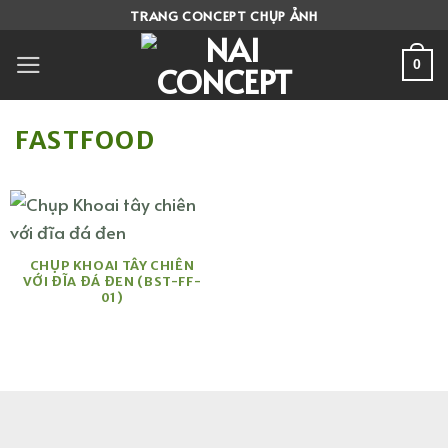
Skip
TRANG CONCEPT CHỤP ẢNH
to
content
0
FASTFOOD
CHỤP KHOAI TÂY CHIÊN
VỚI ĐĨA ĐÁ ĐEN (BST-FF-
01)