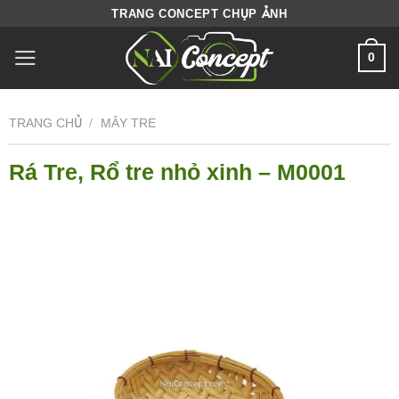
Skip
TRANG CONCEPT CHỤP ẢNH
to
0
content
TRANG CHỦ
/
MÂY TRE
Rá Tre, Rổ tre nhỏ xinh – M0001