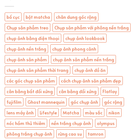
bố cục
bột matcha
chân dung góc rộng
Chụp sản phẩm treo
Chụp sản phẩm với phông nền trắng
chụp ảnh bằng điện thoại
chụp ảnh lookbook
chụp ảnh nền trắng
chụp ảnh phong cảnh
chụp ảnh sản phẩm
chụp ảnh sản phẩm nền trắng
chụp ảnh sản phẩm thời trang
chụp ảnh đồ ăn
các góc chụp sản phẩm
cách chụp ảnh sản phẩm đẹp
cân bằng bất đối xứng
cân bằng đối xứng
Flatlay
fujifilm
Ghost mannequin
góc chụp ảnh
góc rộng
lens máy ảnh
Lifestyle
Matcha
màu sắc
nikon
nóc hầm thủ thiêm
nền trắng chụp ảnh
olympus
phông trắng chụp ảnh
rừng cao su
tamron