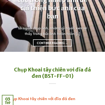
cải thiện bức ảnh của
bạn
Là người chụp ảnh, những gì người xem sẽ
thấy trong bức ảnh hoàn toàn [...]
CONTINUE READING
→
Chụp Khoai tây chiên với đĩa đá
đen (BST-FF-01)
03
Th9