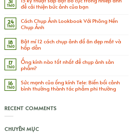
15 kỹ thuật sắp đặt bố cục trong nhiếp ảnh
31
Th10
để cải thiện bức ảnh của bạn
Cách Chụp Ảnh Lookbook Với Phông Nền
24
Th10
Chụp Ảnh
Bật mí 12 cách chụp ảnh đồ ăn đẹp mắt và
18
Th10
hấp dẫn
Ống kính nào tốt nhất để chụp ảnh sản
17
Th10
phẩm?
Sức mạnh của ống kính Tele: Biến bối cảnh
16
Th10
bình thường thành tác phẩm phi thường
RECENT COMMENTS
CHUYÊN MỤC