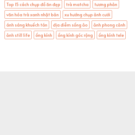
Top 15 cách chụp đồ ăn đẹp
trà matcha
tương phản
văn hóa trà xanh nhật bản
xu hướng chụp ảnh cưới
ánh sáng khuếch tán
địa điểm sống ảo
ảnh phong cảnh
ảnh still life
ống kính
ống kính góc rộng
ống kính tele