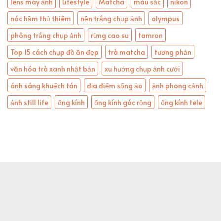
lens máy ảnh
Lifestyle
Matcha
màu sắc
nikon
nóc hầm thủ thiêm
nền trắng chụp ảnh
olympus
phông trắng chụp ảnh
rừng cao su
tamron
Top 15 cách chụp đồ ăn đẹp
trà matcha
tương phản
văn hóa trà xanh nhật bản
xu hướng chụp ảnh cưới
ánh sáng khuếch tán
địa điểm sống ảo
ảnh phong cảnh
ảnh still life
ống kính
ống kính góc rộng
ống kính tele