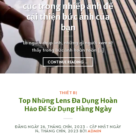
cục trong nhiếp ảnh để
cải thiện bức ảnh của
bạn
Là người chụp ảnh, những gì người xem sẽ
thấy trong bức ảnh hoàn toàn [...]
CONTINUE READING
→
THIẾT BỊ
Top Những Lens Đa Dụng Hoàn
Hảo Để Sử Dụng Hàng Ngày
ĐĂNG NGÀY
26, THÁNG CHÍN, 2023
- CẬP NHẬT NGÀY
14, THÁNG CHÍN, 2023
BỞI
ADMIN