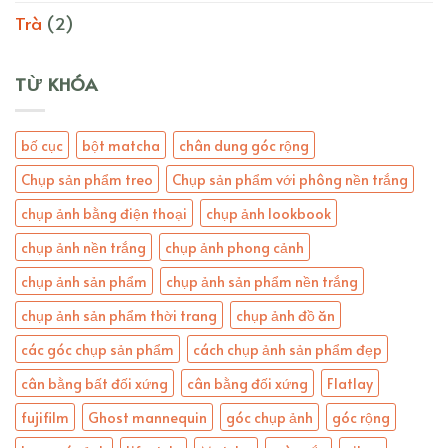
Trà
(2)
TỪ KHÓA
bố cục
bột matcha
chân dung góc rộng
Chụp sản phẩm treo
Chụp sản phẩm với phông nền trắng
chụp ảnh bằng điện thoại
chụp ảnh lookbook
chụp ảnh nền trắng
chụp ảnh phong cảnh
chụp ảnh sản phẩm
chụp ảnh sản phẩm nền trắng
chụp ảnh sản phẩm thời trang
chụp ảnh đồ ăn
các góc chụp sản phẩm
cách chụp ảnh sản phẩm đẹp
cân bằng bất đối xứng
cân bằng đối xứng
Flatlay
fujifilm
Ghost mannequin
góc chụp ảnh
góc rộng