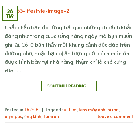
26
Th9
Chắc chắn bạn đã từng trải qua những khoảnh khắc
đáng nhớ trong cuộc sống hàng ngày mà bạn muốn
ghi lại. Có lẽ bạn thấy một khung cảnh độc đáo trên
đường phố, hoặc bạn bị ấn tượng bởi cách món ăn
được trình bày tại nhà hàng, thậm chí là chó cưng
của […]
CONTINUE READING
→
Posted in
Thiết Bị
|
Tagged
fujifilm
,
lens máy ảnh
,
nikon
,
olympus
,
ống kính
,
tamron
Leave a comment