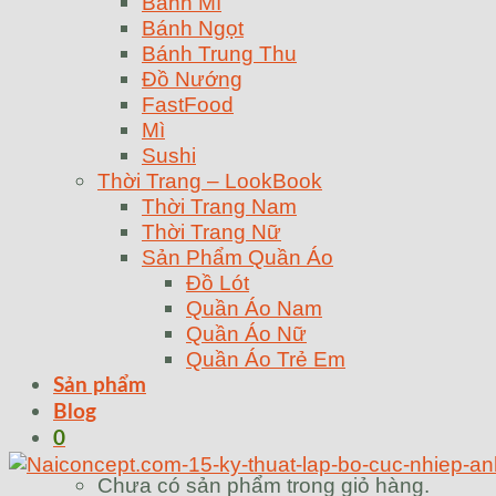
Bánh Mì
Bánh Ngọt
Bánh Trung Thu
Đồ Nướng
FastFood
Mì
Sushi
Thời Trang – LookBook
Thời Trang Nam
Thời Trang Nữ
Sản Phẩm Quần Áo
Đồ Lót
Quần Áo Nam
Quần Áo Nữ
Quần Áo Trẻ Em
Sản phẩm
Blog
0
Chưa có sản phẩm trong giỏ hàng.