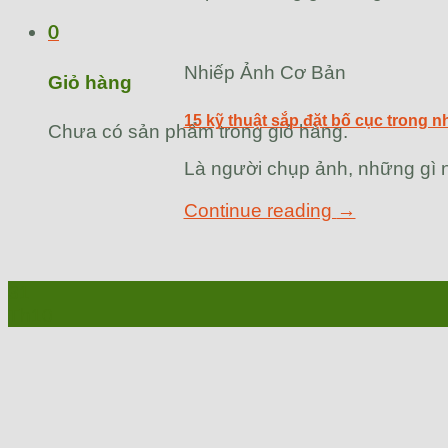
0
Nhiếp Ảnh Cơ Bản
Giỏ hàng
15 kỹ thuật sắp đặt bố cục trong n
Chưa có sản phẩm trong giỏ hàng.
Là người chụp ảnh, những gì n
Continue reading
→
31
Th10