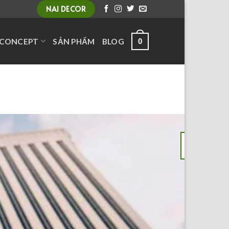
NAI DECOR
0
CONCEPT
SẢN PHẨM
BLOG
24
Th10