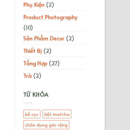
Phụ Kiện
(2)
Product Photography
(10)
Sản Phẩm Decor
(2)
Thiết Bị
(2)
Tổng Hợp
(27)
Trà
(2)
TỪ KHÓA
bố cục
bột matcha
chân dung góc rộng