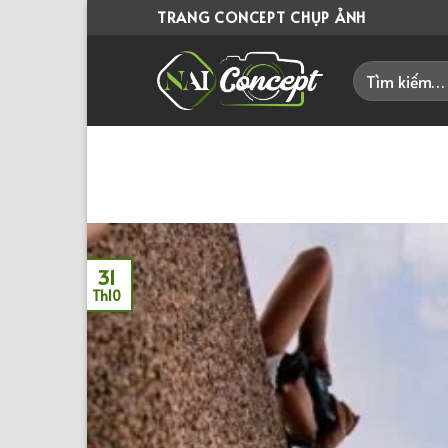
Skip
TRANG CONCEPT CHỤP ẢNH
to
Tìm
content
kiếm:
31
Th10