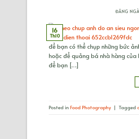
ĐĂNG NG
16
Th10
để bạn có thể chụp những bức ản
hoặc để quảng bá nhà hàng của b
để bạn […]
Posted in
Food Photography
|
Tagged