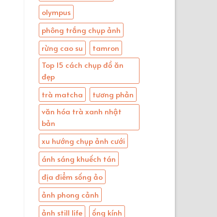
olympus
phông trắng chụp ảnh
rừng cao su
tamron
Top 15 cách chụp đồ ăn
đẹp
trà matcha
tương phản
văn hóa trà xanh nhật
bản
xu hướng chụp ảnh cưới
ánh sáng khuếch tán
địa điểm sống ảo
ảnh phong cảnh
ảnh still life
ống kính