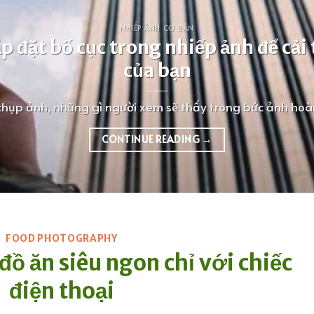
NHIẾP ẢNH CƠ BẢN
ắp đặt bố cục trong nhiếp ảnh để cải
của bạn
chụp ảnh, những gì người xem sẽ thấy trong bức ảnh hoàn 
CONTINUE READING
→
FOOD PHOTOGRAPHY
ồ ăn siêu ngon chỉ với chiếc
điện thoại