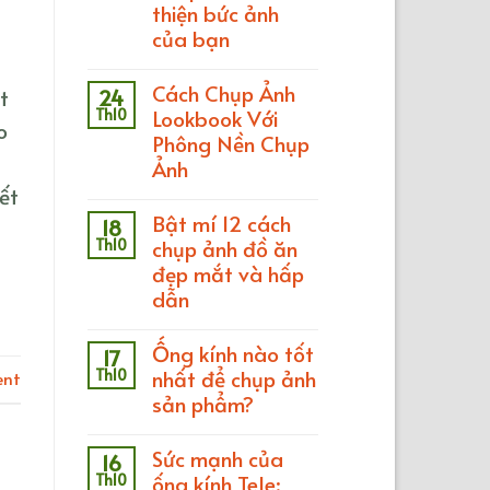
thiện bức ảnh
của bạn
Cách Chụp Ảnh
t
24
Th10
Lookbook Với
o
Phông Nền Chụp
Ảnh
ết
Bật mí 12 cách
18
Th10
chụp ảnh đồ ăn
đẹp mắt và hấp
dẫn
Ống kính nào tốt
17
Th10
nhất để chụp ảnh
ent
sản phẩm?
Sức mạnh của
16
Th10
ống kính Tele: