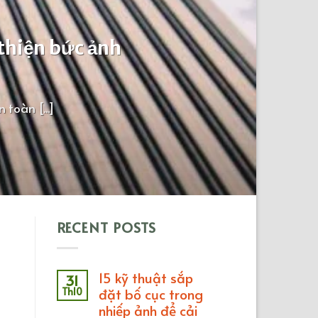
 thiện bức ảnh
toàn [...]
RECENT POSTS
15 kỹ thuật sắp
31
Th10
đặt bố cục trong
nhiếp ảnh để cải