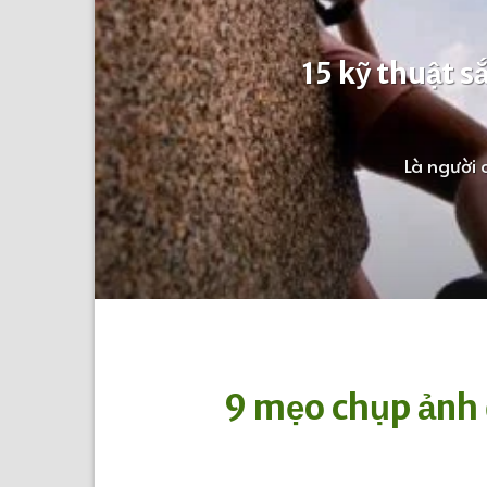
15 kỹ thuật s
Là người 
9 mẹo chụp ảnh đ