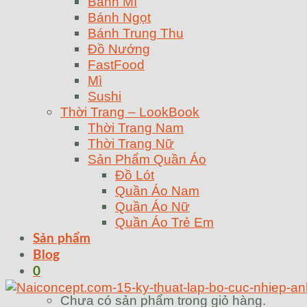
Bánh Mì
Bánh Ngọt
Bánh Trung Thu
Đồ Nướng
FastFood
Mì
Sushi
Thời Trang – LookBook
Thời Trang Nam
Thời Trang Nữ
Sản Phẩm Quần Áo
Đồ Lót
Quần Áo Nam
Quần Áo Nữ
Quần Áo Trẻ Em
Sản phẩm
Blog
0
Chưa có sản phẩm trong giỏ hàng.