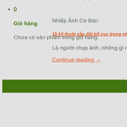
0
Nhiếp Ảnh Cơ Bản
Giỏ hàng
15 kỹ thuật sắp đặt bố cục trong n
Chưa có sản phẩm trong giỏ hàng.
Là người chụp ảnh, những gì n
Continue reading
→
31
Th10