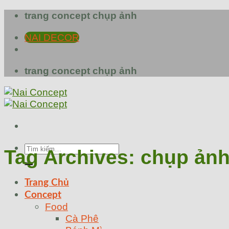
Skip
trang concept chụp ảnh
to
NAI DECOR
content
trang concept chụp ảnh
Tìm
Tag Archives:
chụp ảnh
kiếm:
Trang Chủ
Concept
Food
Cà Phê