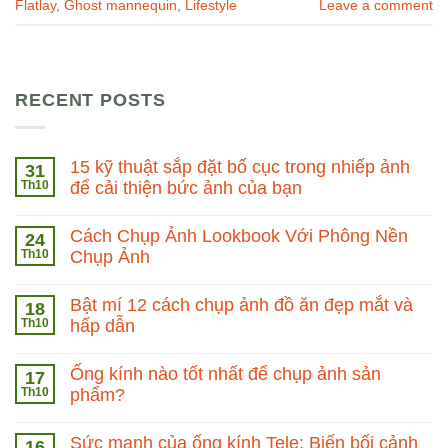
Flatlay
,
Ghost mannequin
,
Lifestyle
Leave a comment
RECENT POSTS
15 kỹ thuật sắp đặt bố cục trong nhiếp ảnh
31
Th10
để cải thiện bức ảnh của bạn
Cách Chụp Ảnh Lookbook Với Phông Nền
24
Th10
Chụp Ảnh
Bật mí 12 cách chụp ảnh đồ ăn đẹp mắt và
18
Th10
hấp dẫn
Ống kính nào tốt nhất để chụp ảnh sản
17
Th10
phẩm?
Sức mạnh của ống kính Tele: Biến bối cảnh
16