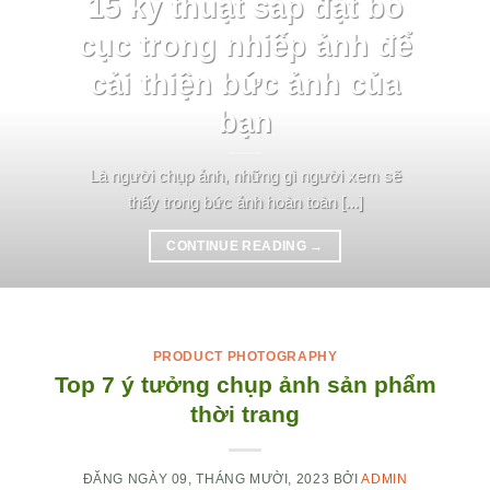
15 kỹ thuật sắp đặt bố
cục trong nhiếp ảnh để
cải thiện bức ảnh của
bạn
Là người chụp ảnh, những gì người xem sẽ
thấy trong bức ảnh hoàn toàn [...]
CONTINUE READING
→
PRODUCT PHOTOGRAPHY
Top 7 ý tưởng chụp ảnh sản phẩm
thời trang
ĐĂNG NGÀY
09, THÁNG MƯỜI, 2023
BỞI
ADMIN