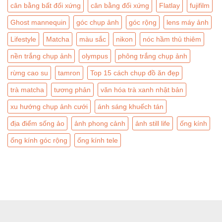
cân bằng bất đối xứng
cân bằng đối xứng
Flatlay
fujifilm
Ghost mannequin
góc chụp ảnh
góc rộng
lens máy ảnh
Lifestyle
Matcha
màu sắc
nikon
nóc hầm thủ thiêm
nền trắng chụp ảnh
olympus
phông trắng chụp ảnh
rừng cao su
tamron
Top 15 cách chụp đồ ăn đẹp
trà matcha
tương phản
văn hóa trà xanh nhật bản
xu hướng chụp ảnh cưới
ánh sáng khuếch tán
địa điểm sống ảo
ảnh phong cảnh
ảnh still life
ống kính
ống kính góc rộng
ống kính tele