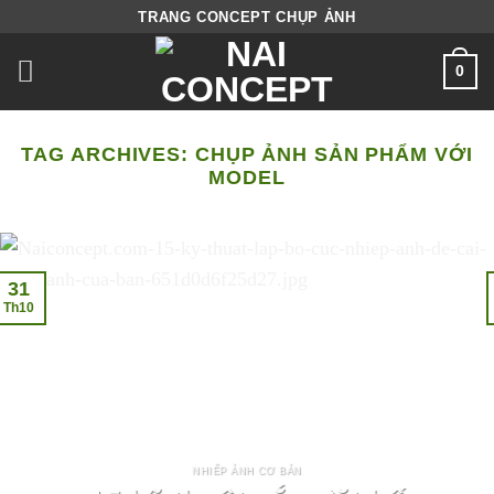
Skip
TRANG CONCEPT CHỤP ẢNH
to
0
content
TAG ARCHIVES:
CHỤP ẢNH SẢN PHẨM VỚI
MODEL
31
Th10
NHIẾP ẢNH CƠ BẢN