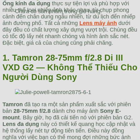
Ống kính đa dụng
thực sự tiện lợi và phù hợp với
nhiều thể loại nhiếp ảnh khác nhau, từ chụp phong
Chưa có sản phẩm trong giỏ hàng.
cảnh đến chân dung ngẫu nhiên, từ du lịch đến nhiếp
ảnh đường phố. Tất cả những
Lens máy ảnh
dưới
đây đều có chất lượng xây dựng vượt trội. Chúng đều
có tốc độ lấy nét nhanh chóng và hình ảnh sắc nét.
Đặc biệt, giá cả của chúng cũng phải chăng.
1. Tamron 28-75mm f/2.8 Di III
VXD G2 — Không Thể Thiếu Cho
Người Dùng Sony
Tamron
đã tạo ra một sản phẩm xuất sắc với phiên
bản
28-75mm f/2.8
dành cho máy ảnh
Sony E-
mount
. Bây giờ, họ đã cải tiến nó với phiên bản G2.
Lens đa dụng
này có thiết kế quang học cập nhật và
hệ thống lấy nét tự động tiên tiến. Điều này đồng
nghĩa với việc bạn có thể mong đợi những bức ảnh