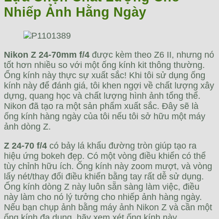
Nhiếp Ảnh Hằng Ngày
Nikon Z 24-70mm f/4
được kèm theo Z6 II, nhưng nó
tốt hơn nhiều so với một ống kính kit thông thường.
Ống kính này thực sự xuất sắc! Khi tôi sử dụng ống
kính này để đánh giá, tôi khen ngợi về chất lượng xây
dựng, quang học và chất lượng hình ảnh tổng thể.
Nikon đã tạo ra một sản phẩm xuất sắc. Đây sẽ là
ống kính hàng ngày của tôi nếu tôi sở hữu một máy
ảnh dòng Z.
Z 24-70 f/4
có bảy lá khẩu đường tròn giúp tạo ra
hiệu ứng bokeh đẹp. Có một vòng điều khiển có thể
tùy chỉnh hữu ích. Ống kính này zoom mượt, và vòng
lấy nét/thay đổi điều khiển bằng tay rất dễ sử dụng.
Ống kính dòng Z này luôn sẵn sàng làm việc, điều
này làm cho nó lý tưởng cho nhiếp ảnh hàng ngày.
Nếu bạn chụp ảnh bằng máy ảnh Nikon Z và cần một
ống kính đa dụng, hãy xem xét ống kính này.