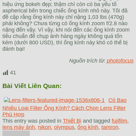
hiệu ứng bokeh đẹp; thậm chí còn có ba yếu tố
aspherical bên trong chiếc ống kính nhỏ này. Tôi đã
đề cập rằng ống kính này chỉ nặng 1,03 lbs (470g)
phải không? Chưa từng có ống kính zoom f/2.8 nào
nặng đến vậy. Vì vậy, khi nói đến các ống kính zoom
tiêu chuẩn để chụp ảnh hàng ngày không quá tốn
kém (dưới 800 USD), thì ống kính này khó có thể bị
đánh bại!
Nguồn trích từ:
photofocus
41
Bài Viết Liên Quan:
Có Bao
Nhiêu Loại Filter Ống Kính? Cách Chọn Lens Filter
Phù Hợp
This entry was posted in
Thiết Bị
and tagged
fujifilm
,
lens máy ảnh
,
nikon
,
olympus
,
ống kính
,
tamron
.