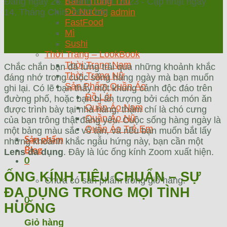
Bánh Trung Thu
Đăng ngày
26, Tháng Chín, 2023
- Cập nhật ngày
Đồ Nướng
14, Tháng Chín, 2023
bởi
admin
FastFood
Mì
Sushi
Thời Trang – LookBook
Thời Trang Nam
Chắc chắn bạn đã từng trải qua những khoảnh khắc
Thời Trang Nữ
đáng nhớ trong cuộc sống hàng ngày mà bạn muốn
Sản Phẩm Quần Áo
ghi lại. Có lẽ bạn thấy một khung cảnh độc đáo trên
Đồ Lót
đường phố, hoặc bạn bị ấn tượng bởi cách món ăn
Quần Áo Nam
được trình bày tại nhà hàng, thậm chí là chó cưng
Quần Áo Nữ
của bạn trông thật đáng yêu. Cuộc sống hàng ngày là
Quần Áo Trẻ Em
một bảng màu sắc vô tận, và nếu bạn muốn bắt lấy
Sản phẩm
những khoảnh khắc ngẫu hứng này, bạn cần một
Blog
Lens đa dụng
. Đây là lúc ống kính Zoom xuất hiện.
0
ỐNG KÍNH TIÊU CHUẨN – SỰ
Chưa có sản phẩm trong giỏ hàng.
ĐA DỤNG TRONG MỌI TÌNH
0
HUỐNG
Giỏ hàng