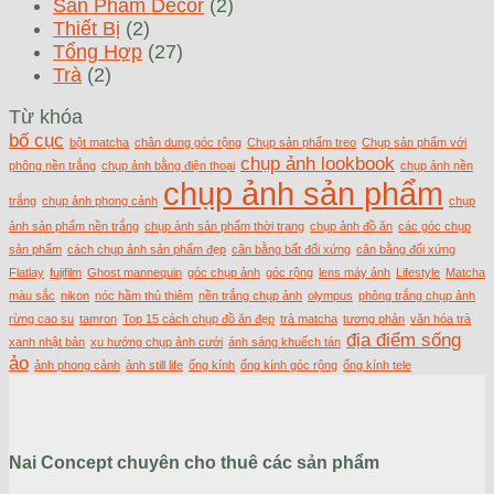
Sản Phẩm Decor
(2)
Thiết Bị
(2)
Tổng Hợp
(27)
Trà
(2)
Từ khóa
bố cục
bột matcha
chân dung góc rộng
Chụp sản phẩm treo
Chụp sản phẩm với
chụp ảnh lookbook
phông nền trắng
chụp ảnh bằng điện thoại
chụp ảnh nền
chụp ảnh sản phẩm
trắng
chụp ảnh phong cảnh
chụp
ảnh sản phẩm nền trắng
chụp ảnh sản phẩm thời trang
chụp ảnh đồ ăn
các góc chụp
sản phẩm
cách chụp ảnh sản phẩm đẹp
cân bằng bất đối xứng
cân bằng đối xứng
Flatlay
fujifilm
Ghost mannequin
góc chụp ảnh
góc rộng
lens máy ảnh
Lifestyle
Matcha
màu sắc
nikon
nóc hầm thủ thiêm
nền trắng chụp ảnh
olympus
phông trắng chụp ảnh
rừng cao su
tamron
Top 15 cách chụp đồ ăn đẹp
trà matcha
tương phản
văn hóa trà
địa điểm sống
xanh nhật bản
xu hướng chụp ảnh cưới
ánh sáng khuếch tán
ảo
ảnh phong cảnh
ảnh still life
ống kính
ống kính góc rộng
ống kính tele
Nai Concept chuyên cho thuê các sản phẩm