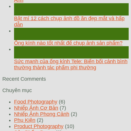
Ảnh
18
Th10
Bật mí 12 cách chụp ảnh đồ ăn đẹp mắt và hấp
dẫn
17
Th10
Ống kính nào tốt nhất để chụp ảnh sản phẩm?
16
Th10
Sức mạnh của ống kính Tele: Biến bối cảnh bình
thường thành tác phẩm phi thường
Recent Comments
Chuyên mục
Food Photography
(6)
Nhiếp Ảnh Cơ Bản
(7)
Nhiếp Ảnh Phong Cảnh
(2)
Phụ Kiện
(2)
Product Photography
(10)