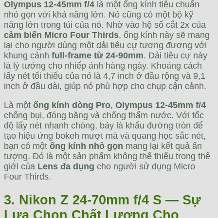
Olympus 12-45mm f/4
là một ống kính tiêu chuẩn
nhỏ gọn với khả năng lớn. Nó cũng có một bộ kỹ
năng lớn trong túi của nó. Nhờ vào hệ số cắt 2x của
cảm biến Micro Four Thirds
, ống kính này sẽ mang
lại cho người dùng một dải tiêu cự tương đương với
khung cảnh
full-frame từ 24-90mm
. Dải tiêu cự này
là lý tưởng cho nhiếp ảnh hàng ngày. Khoảng cách
lấy nét tối thiểu của nó là 4,7 inch ở đầu rộng và 9,1
inch ở đầu dài, giúp nó phù hợp cho chụp cận cảnh.
Là một
ống kính dòng Pro
,
Olympus 12-45mm f/4
chống bụi, đóng băng và chống thấm nước. Với tốc
độ lấy nét nhanh chóng, bảy lá khẩu đường tròn để
tạo hiệu ứng bokeh mượt mà và quang học sắc nét,
bạn có một
ống kính nhỏ gọn
mang lại kết quả ấn
tượng. Đó là một sản phẩm không thể thiếu trong thế
giới của
Lens đa dụng
cho người sử dụng Micro
Four Thirds.
3. Nikon Z 24-70mm f/4 S — Sự
Lựa Chọn Chất Lượng Cho