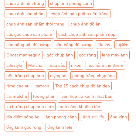
chụp ảnh nền trắng
chụp ảnh phong cảnh
chụp ảnh sản phẩm
chụp ảnh sản phẩm nền trắng
chụp ảnh sản phẩm thời trang
chụp ảnh đồ ăn
các góc chụp sản phẩm
cách chụp ảnh sản phẩm đẹp
cân bằng bất đối xứng
cân bằng đối xứng
Flatlay
fujifilm
Ghost mannequin
góc chụp ảnh
góc rộng
lens máy ảnh
Lifestyle
Matcha
màu sắc
nikon
nóc hầm thủ thiêm
nền trắng chụp ảnh
olympus
phông trắng chụp ảnh
rừng cao su
tamron
Top 15 cách chụp đồ ăn đẹp
trà matcha
tương phản
văn hóa trà xanh nhật bản
xu hướng chụp ảnh cưới
ánh sáng khuếch tán
địa điểm sống ảo
ảnh phong cảnh
ảnh still life
ống kính
ống kính góc rộng
ống kính tele